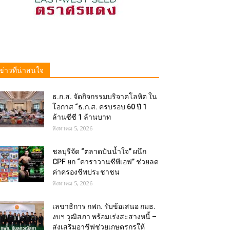
ข่าวที่น่าสนใจ
ธ.ก.ส. จัดกิจกรรมบริจาคโลหิต ใน
โอกาส “ธ.ก.ส. ครบรอบ 60 ปี 1
ล้านซีซี 1 ล้านบาท
สิงหาคม 5, 2026
ชลบุรีจัด “ตลาดปันน้ำใจ” ผนึก
CPF ยก “คาราวานซีพีเอฟ” ช่วยลด
ค่าครองชีพประชาชน
สิงหาคม 5, 2026
เลขาธิการ กฟก. รับข้อเสนอ กมธ.
งบฯ วุฒิสภา พร้อมเร่งสะสางหนี้ –
ส่งเสริมอาชีฟช่วยเกษตรกรให้