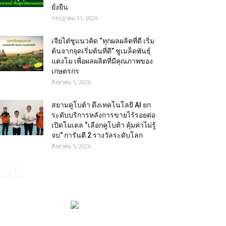
ยั่งยืน
กรกฎาคม 31, 2026
เจียไต๋ชูแนวคิด “ทุกผลผลิตที่ดี เริ่ม
ต้นจากจุดเริ่มต้นที่ดี” ชูเมล็ดพันธุ์
แตงโม เพื่อผลผลิตที่มีคุณภาพของ
เกษตรกร
สิงหาคม 5, 2026
สยามคูโบต้า ดึงเทคโนโลยี AI ยก
ระดับบริการหลังการขายไร้รอยต่อ
เปิดโมเดล “เลือกคูโบต้า คุ้มค่าไม่รู้
จบ” การันตี 2 รางวัลระดับโลก
สิงหาคม 5, 2026