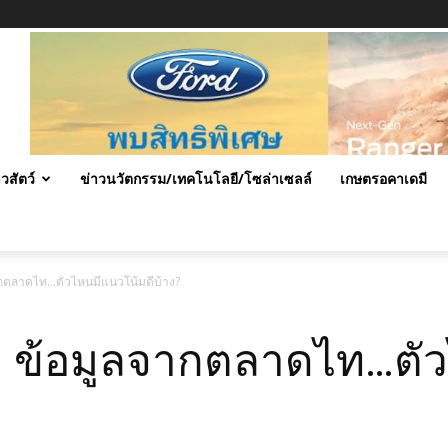
าวสัตว์
ข่าวนวัตกรรม/เทคโนโลยี/โซล่าเซลล์
เกษตรอคาเดมี
ากตลาดไท…ตัวไหนมีแนวโน้มดีบ้าง?
0 ข้อมูลจากตลาดไท…ตั