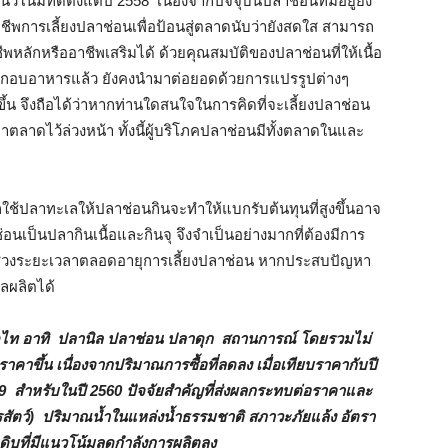
มที่ดีตั้งแต่ปี 2558 เนื่องจากปัจจุบันปลาช่อนที่มีอยู่ยัง
ชีพการเลี้ยงปลาช่อนเพื่อป้อนสู่ตลาดนับว่ายังสดใส สามารถ
พหลักหรืออาชีพเสริมได้ ด้วยคุณสมบัติของปลาช่อนที่ให้เนื้อ
ประกอบอาหารแล้ว ยังคงนำมาต่อยอดด้วยการแปรรูปต่างๆ
ึ้น จึงถือได้ว่าหากท่านใดสนใจในการคิดที่จะเลี้ยงปลาช่อน
าตลาดไว้ล่วงหน้า ทั้งนี้ผู้บริโภคปลาช่อนมีทั้งตลาดในและ
ช้ปลาทะเลให้ปลาช่อนกินจะทำให้แบกรับต้นทุนที่สูงขึ้นอาจ
่อนเป็นปลากินเนื้อและกินจุ จึงจำเป็นอย่างมากที่ต้องมีการ
ในช่วงระยะเวลาตลอดอายุการเลี้ยงปลาช่อน หากประสบปัญหา
ลผลิตได้
ท อาทิ ปลานิล ปลาช่อน ปลาดุก สถานการณ์ โดยรวมไม่
คาขึ้น เนื่องจากปริมาณการซื้อที่ลดลง เมื่อเทียบราคากับปี
59 สำหรับในปี 2560 ปัจจัยสำคัญที่ส่งผลกระทบต่อราคาและ
สัตว์) ปริมาณน้ำในแหล่งน้ำธรรมชาติ สภาวะภัยแล้ง อัตรา
ิบที่มีแนวโน้มลดกำลังการผลิตลง