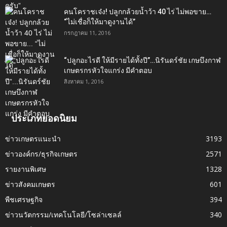
คนโคราชเจ๋ง! ปลูกกล้วยน้ำว้า 40 ไร่ ไม่พอขาย…
“ไม่เชื่อก็ให้มาดูงานได้”‬
กรกฎาคม 11, 2016
“ปลูกอะไรดี ให้มีรายได้ทั้งปี”…นิรันดร์ชัย เกษบึงกาฬ
เกษตรกรหัวใจแกร่ง มีคำตอบ
สิงหาคม 1, 2016
ประเภทยอดนิยม
ข่าวเกษตรแนะนำ
3193
ข่าวองค์กร/ธุรกิจเกษตร
2571
รายงานพิเศษ
1328
ข่าวสังคมเกษตร
601
พืชเศรษฐกิจ
394
ข่าวนวัตกรรม/เทคโนโลยี/โซล่าเซลล์
340