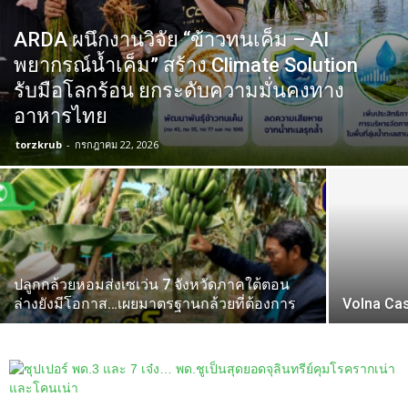
ARDA ผนึกงานวิจัย “ข้าวทนเค็ม – AI
พยากรณ์น้ำเค็ม” สร้าง Climate Solution
รับมือโลกร้อน ยกระดับความมั่นคงทาง
อาหารไทย
torzkrub
-
กรกฎาคม 22, 2026
ปลูกกล้วยหอมส่งเซเว่น 7 จังหวัดภาคใต้ตอน
ล่างยังมีโอกาส…เผยมาตรฐานกล้วยที่ต้องการ
Volna Ca