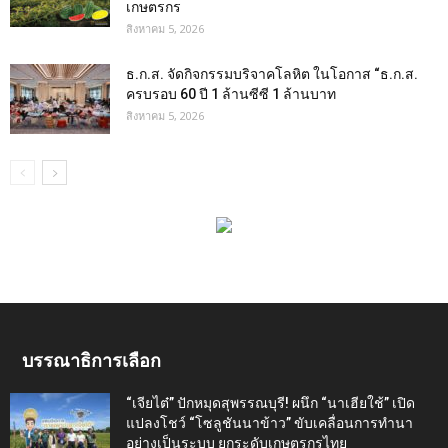
เกษตรกร
สิงหาคม 5, 2026
ธ.ก.ส. จัดกิจกรรมบริจาคโลหิต ในโอกาส “ธ.ก.ส.
ครบรอบ 60 ปี 1 ล้านซีซี 1 ล้านบาท
สิงหาคม 5, 2026
บรรณาธิการเลือก
“เจียไต๋” ปักหมุดสุพรรณบุรี! ผนึก “นาเฮียใช้” เปิด
แปลงโชว์ “โซลูชันนาข้าว” ขับเคลื่อนการทำนา
อย่างเป็นระบบ ยกระดับเกษตรกรไทย