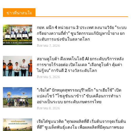
ข่าวที่น่าสนใจ
กยท. ผนึก 4 หน่วยงาน 3 ประเทศ ลงนามวิจัย “ระบบ
กรีดยางความถี่ต่ำ” ชูนวัตกรรมแก้ปัญหาน้ำยาง ยก
ระดับการแข่งขันในตลาดโลก
สิงหาคม 7, 2026
สยามคูโบต้า ดึงเทคโนโลยี AI ยกระดับบริการหลัง
การขายไร้รอยต่อ เปิดโมเดล “เลือกคูโบต้า คุ้มค่า
ไม่รู้จบ” การันตี 2 รางวัลระดับโลก
สิงหาคม 5, 2026
“เจียไต๋” ปักหมุดสุพรรณบุรี! ผนึก “นาเฮียใช้” เปิด
แปลงโชว์ “โซลูชันนาข้าว” ขับเคลื่อนการทำนา
อย่างเป็นระบบ ยกระดับเกษตรกรไทย
สิงหาคม 8, 2026
เจียไต๋ชูแนวคิด “ทุกผลผลิตที่ดี เริ่มต้นจากจุดเริ่มต้น
ที่ดี” ชูเมล็ดพันธุ์แตงโม เพื่อผลผลิตที่มีคุณภาพของ