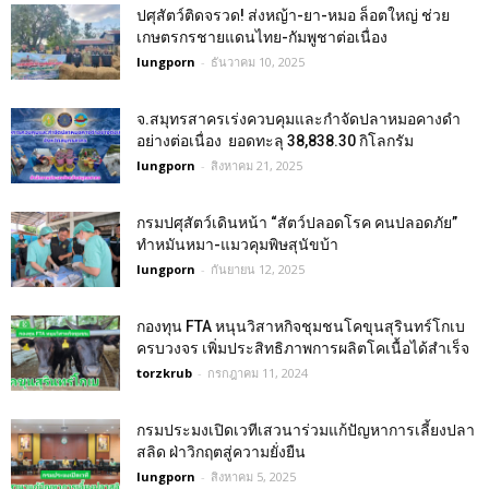
ปศุสัตว์ติดจรวด! ส่งหญ้า-ยา-หมอ ล็อตใหญ่ ช่วย
เกษตรกรชายแดนไทย-กัมพูชาต่อเนื่อง
lungporn
-
ธันวาคม 10, 2025
จ.สมุทรสาครเร่งควบคุมและกำจัดปลาหมอคางดำ
อย่างต่อเนื่อง ยอดทะลุ 38,838.30 กิโลกรัม
lungporn
-
สิงหาคม 21, 2025
กรมปศุสัตว์เดินหน้า “สัตว์ปลอดโรค คนปลอดภัย”
ทำหมันหมา-แมวคุมพิษสุนัขบ้า
lungporn
-
กันยายน 12, 2025
กองทุน FTA หนุนวิสาหกิจชุมชนโคขุนสุรินทร์โกเบ
ครบวงจร เพิ่มประสิทธิภาพการผลิตโคเนื้อได้สำเร็จ
torzkrub
-
กรกฎาคม 11, 2024
กรมประมงเปิดเวทีเสวนาร่วมแก้ปัญหาการเลี้ยงปลา
สลิด ฝ่าวิกฤตสู่ความยั่งยืน
lungporn
-
สิงหาคม 5, 2025