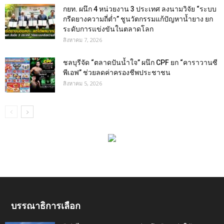
กยท. ผนึก 4 หน่วยงาน 3 ประเทศ ลงนามวิจัย “ระบบ
กรีดยางความถี่ต่ำ” ชูนวัตกรรมแก้ปัญหาน้ำยาง ยก
ระดับการแข่งขันในตลาดโลก
สิงหาคม 7, 2026
ชลบุรีจัด “ตลาดปันน้ำใจ” ผนึก CPF ยก “คาราวานซี
พีเอฟ” ช่วยลดค่าครองชีพประชาชน
สิงหาคม 5, 2026
บรรณาธิการเลือก