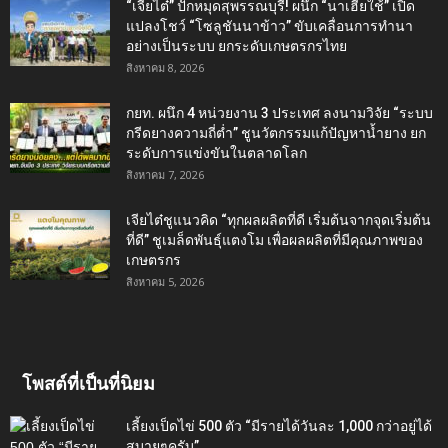
“เจียไต๋” ปักหมุดสุพรรณบุรี! ผนึก “นาเฮียใช้” เปิด
แปลงโชว์ “โซลูชันนาข้าว” ขับเคลื่อนการทำนา
อย่างเป็นระบบ ยกระดับเกษตรกรไทย
สิงหาคม 8, 2026
กยท. ผนึก 4 หน่วยงาน 3 ประเทศ ลงนามวิจัย “ระบบ
กรีดยางความถี่ต่ำ” ชูนวัตกรรมแก้ปัญหาน้ำยาง ยก
ระดับการแข่งขันในตลาดโลก
สิงหาคม 7, 2026
เจียไต๋ชูแนวคิด “ทุกผลผลิตที่ดี เริ่มต้นจากจุดเริ่มต้น
ที่ดี” ชูเมล็ดพันธุ์แตงโม เพื่อผลผลิตที่มีคุณภาพของ
เกษตรกร
สิงหาคม 5, 2026
โพสต์ที่เป็นที่นิยม
เลี้ยงเป็ดไข่ 500 ตัว “มีรายได้วันละ 1,000 กว่าอยู่ได้
สบายๆครับ”