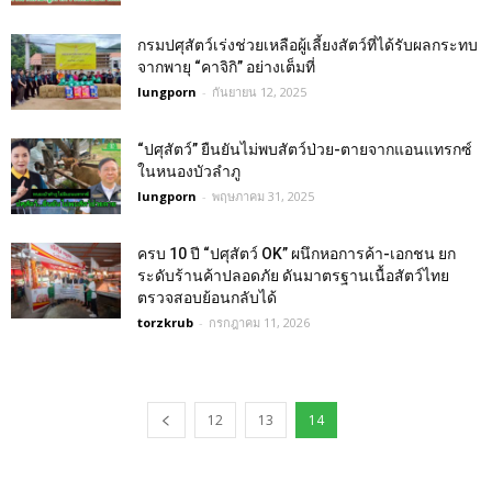
กรมปศุสัตว์เร่งช่วยเหลือผู้เลี้ยงสัตว์ที่ได้รับผลกระทบ
จากพายุ “คาจิกิ” อย่างเต็มที่
lungporn
-
กันยายน 12, 2025
“ปศุสัตว์” ยืนยันไม่พบสัตว์ป่วย-ตายจากแอนแทรกซ์
ในหนองบัวลำภู
lungporn
-
พฤษภาคม 31, 2025
ครบ 10 ปี “ปศุสัตว์ OK” ผนึกหอการค้า-เอกชน ยก
ระดับร้านค้าปลอดภัย ดันมาตรฐานเนื้อสัตว์ไทย
ตรวจสอบย้อนกลับได้
torzkrub
-
กรกฎาคม 11, 2026
12
13
14