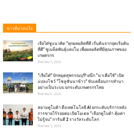
ข่าวที่น่าสนใจ
เจียไต๋ชูแนวคิด “ทุกผลผลิตที่ดี เริ่มต้นจากจุดเริ่มต้น
ที่ดี” ชูเมล็ดพันธุ์แตงโม เพื่อผลผลิตที่มีคุณภาพของ
เกษตรกร
สิงหาคม 5, 2026
“เจียไต๋” ปักหมุดสุพรรณบุรี! ผนึก “นาเฮียใช้” เปิด
แปลงโชว์ “โซลูชันนาข้าว” ขับเคลื่อนการทำนา
อย่างเป็นระบบ ยกระดับเกษตรกรไทย
สิงหาคม 8, 2026
สยามคูโบต้า ดึงเทคโนโลยี AI ยกระดับบริการหลัง
การขายไร้รอยต่อ เปิดโมเดล “เลือกคูโบต้า คุ้มค่า
ไม่รู้จบ” การันตี 2 รางวัลระดับโลก
สิงหาคม 5, 2026